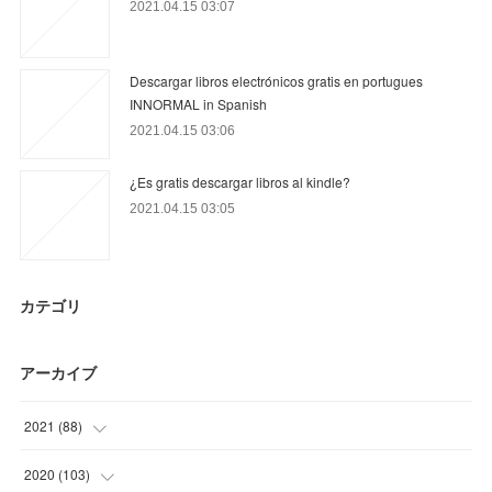
2021.04.15 03:07
Descargar libros electrónicos gratis en portugues
INNORMAL in Spanish
2021.04.15 03:06
¿Es gratis descargar libros al kindle?
2021.04.15 03:05
カテゴリ
アーカイブ
2021
(
88
)
(
20
)
2020
(
103
)